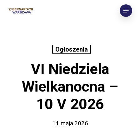
Skip
Menu
to
main
content
Ogłoszenia
VI Niedziela
Wielkanocna –
10 V 2026
11 maja 2026