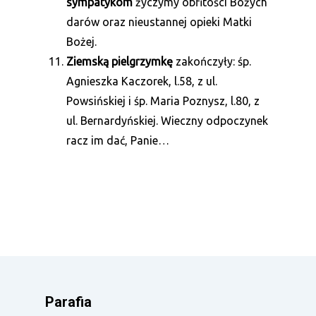
sympatykom
życzymy obfitości Bożych
darów oraz nieustannej opieki Matki
Bożej.
Ziemską pielgrzymkę
zakończyły: śp.
Agnieszka Kaczorek, l.58, z ul.
Powsińskiej i śp. Maria Poznysz, l.80, z
ul. Bernardyńskiej. Wieczny odpoczynek
racz im dać, Panie…
Parafia