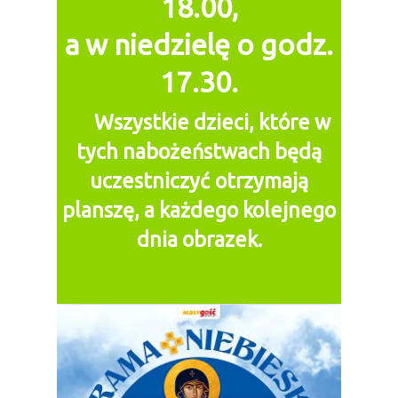
18.00,
a w niedzielę o godz.
17.30.
Wszystkie
dzieci, które w
tych nabożeństwach będą
uczestniczyć
otrzymają
planszę,
a każdego kolejnego
dnia obrazek.