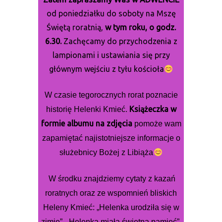
od poniedziałku do soboty na Mszę
Świętą roratnią,
w tym roku, o godz.
6.30.
Zachęcamy do przychodzenia z
lampionami i ustawiania się przy
głównym wejściu z tyłu kościoła
W czasie tegorocznych rorat poznacie
Książeczka w
historię Helenki Kmieć.
formie albumu na zdjęcia
pomoże wam
zapamiętać najistotniejsze informacje o
służebnicy Bożej z Libiąża
W środku znajdziemy cytaty z kazań
roratnych oraz ze wspomnień bliskich
Heleny Kmieć: „Helenka urodziła się w
zimie”, „Helenka miała świetną pamięć”,