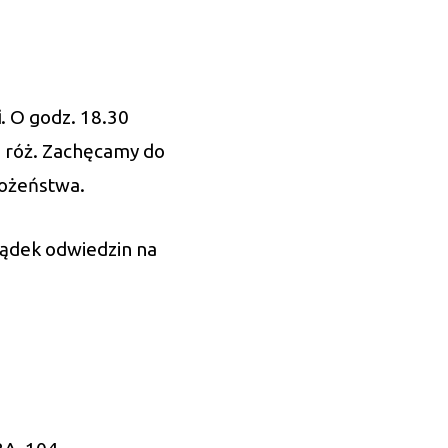
i
. O godz. 18.30
 róż. Zachęcamy do
bożeństwa.
ządek odwiedzin na