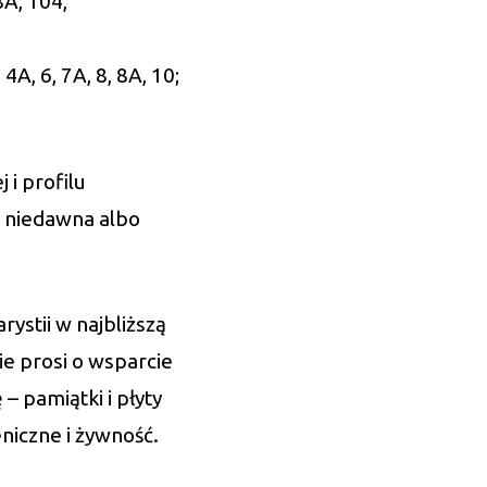
8A, 104,
A, 6, 7A, 8, 8A, 10;
 i profilu
d niedawna albo
ystii w najbliższą
ie prosi o wsparcie
 pamiątki i płyty
eniczne i żywność.