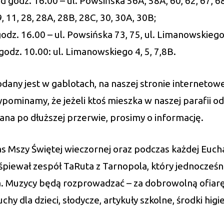
 godz. 16.00 – ul. Powsińska 56A, 58A, 60, 62, 67, 6
 11, 28, 28A, 28B, 28C, 30, 30A, 30B;
odz. 16.00 – ul. Powsińska 73, 75, ul. Limanowskiego 4
odz. 10.00: ul. Limanowskiego 4, 5, 7,8B.
any jest w gablotach, na naszej stronie internetowej
ominamy, że jeżeli ktoś mieszka w naszej parafii o
łana po dłuższej przerwie, prosimy o informację.
 Mszy Świętej wieczornej oraz podczas każdej Euchar
 śpiewał zespół TaRuta z Tarnopola, który jednocześn
. Muzycy będą rozprowadzać – za dobrowolną ofiarę –
uchy dla dzieci, słodycze, artykuły szkolne, środki higi