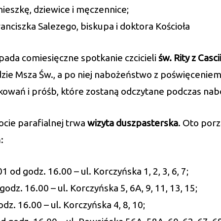
nieszkę, dziewice i męczennice;
anciszka Salezego, biskupa i doktora Kościoła
ada comiesięczne spotkanie czcicieli
św. Rity z Casci
ie Msza Św., a po niej nabożeństwo z poświęceniem
kowań i próśb, które zostaną odczytane podczas na
cie parafialnej trwa
wizyta duszpasterska
. Oto por
:
1 od godz. 16.00 – ul. Korczyńska 1, 2, 3, 6, 7;
odz. 16.00 – ul. Korczyńska 5, 6A, 9, 11, 13, 15;
dz. 16.00 – ul. Korczyńska 4, 8, 10;