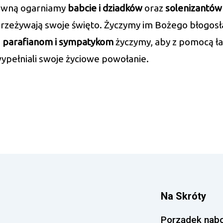
ewną ogarniamy
babcie i dziadków
oraz
solenizantów 
przeżywają swoje święto. Życzymy im Bożego błogos
m
parafianom i sympatykom
życzymy, aby z pomocą ła
wypełniali swoje życiowe powołanie.
Na Skróty
Porządek nab