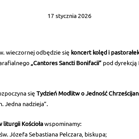
17 stycznia 2026
Św. wieczornej odbędzie się
koncert kolęd i pastorałe
arafialnego
„Cantores Sancti Bonifacii”
pod dyrekcją
rozpoczyna się
Tydzień Modlitw o Jedność Chrześcijan
h. Jedna nadzieja”.
 liturgii Kościoła
wspominamy:
 św. Józefa Sebastiana Pelczara, biskupa;