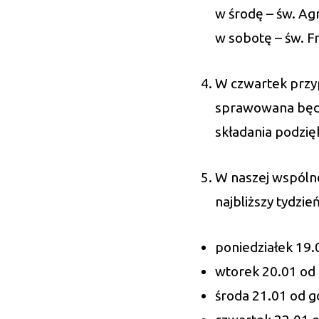
w środę – św. Ag
w sobotę – św. Fr
W czwartek przyp
sprawowana będz
składania podzię
W naszej wspólno
najbliższy tydzień
poniedziałek 19.0
wtorek 20.01 od g
środa 21.01 od go