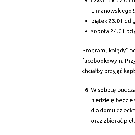
czwartek 22.01 od
Limanowskiego 9,
piątek 23.01 od g
sobota 24.01 od g
Program „kolędy” pod
facebookowym. Przyp
chciałby przyjąć kap
W sobotę podczas
niedzielę będzie
dla domu dziecka
oraz zbierać piel