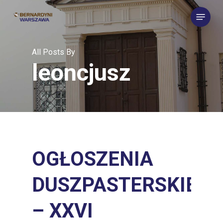
Skip
Menu
to
main
content
All Posts By
leoncjusz
OGŁOSZENIA
DUSZPASTERSKIE
– XXVI