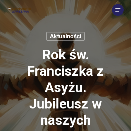
Skip
Menu
to
main
content
Aktualności
Rok św.
Franciszka z
Asyżu.
Jubileusz w
naszych