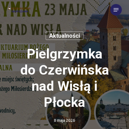
Skip
Menu
to
main
content
Aktualności
Pielgrzymka
do Czerwińska
nad Wisłą i
Płocka
8 maja 2026